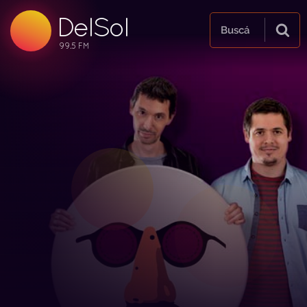
99.5 FM
DelSol
99.5 FM
Buscá