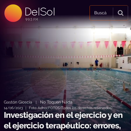
DelSol
99.5 FM
Buscá
99.5 FM
99.5 FM
Gastón Gioscia
No Toquen Nada
|
14/06/2023 | Foto: AdhocFOTOS (Todos los derechos reservados)
Investigación en el ejercicio y en
el ejercicio terapéutico: errores,