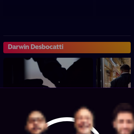
Darwin Desbocatti
No hay cupos y Darwin organiza
Darwin no ent
excursiones para vacunarse
temperatura e
contra el meningococo en el
cómo corren p