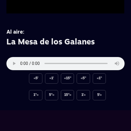
Al aire:
La Mesa de los Galanes
«5’
«1’
«15”
«5”
«1”
1”»
5”»
15”»
1’»
5’»