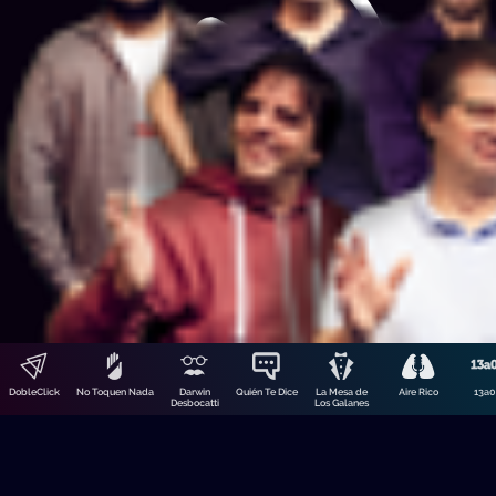
Norte
gobierno por 
cubanos
Columna de Darwin
No Toquen Nada • 05/08/2026
Columna de Dar
No Toquen Nad
Nosotros
DobleClick
No Toquen Nada
Darwin
Quién Te Dice
La Mesa de
Aire Rico
13a0
Desbocatti
Los Galanes
La playlist de Dj Silencio
La playlist d
Playlists 2025
Playlists 2025
Nosotros • 31/12/2025
Nosotros • 31/