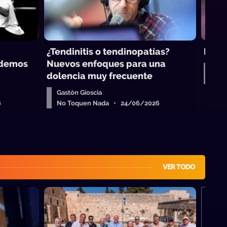
¿Tendinitis o tendinopatías?
Masa
odemos
Nuevos enfoques para una
Gast
dolencia muy frecuente
No 
Gastón Gioscia
6
No Toquen Nada • 24/06/2026
VER TODO