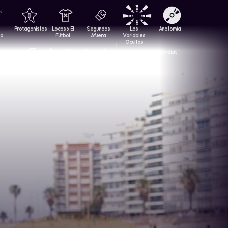
Protagonistas
Locos x El
Segundos
Las
Anatomía
za
Fútbol
Afuera
Variables
Ocultas
Contacto Comercial