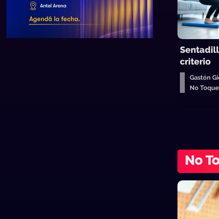
Sentadill
criterio
Gastón Gi
No Toqu
No T