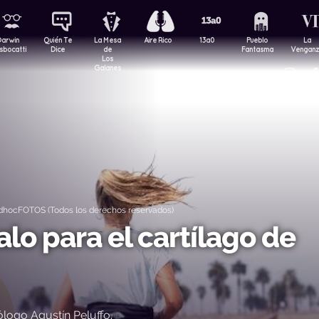
Darwin
Quién Te
La Mesa
Aire Rico
13a0
Pueblo
La
sbocatti
Dice
de
Fantasma
Vengan
Los
Galanes
hocFOTOS (Todos los derechos reservados)
lo para el cartílago de
logo Agustín Peluffo.