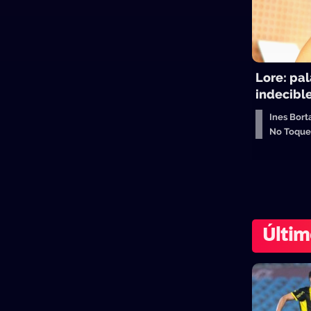
Lore: pal
indecibl
Ines Bort
No Toqu
Últim