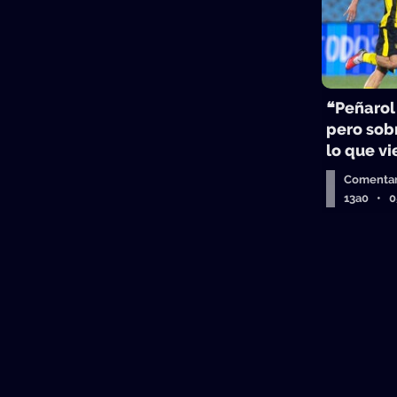
❝Peñarol
pero sobr
lo que v
Comentar
13a0 • 