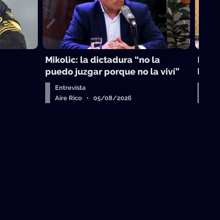
Mikolic: la dictadura “no la
La vi
puedo juzgar porque no la viví”
laici
Entrevista
Arr
Aire Rico • 05/08/2026
Air