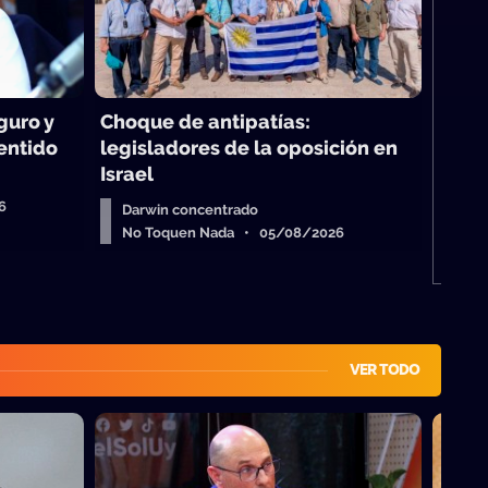
Má
guro y
Choque de antipatías:
sentido
legisladores de la oposición en
Israel
6
Darwin concentrado
No Toquen Nada • 05/08/2026
VER TODO