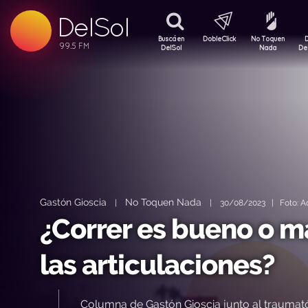
99.5 FM
DelSol
99.5 FM
Buscá en
DobleClick
No Toquen
DelSol
Nada
De
Gastón Gioscia
No Toquen Nada
|
|
30/08/2023 | Foto: Ad
¿Correr es bueno o ma
las articulaciones?
Columna de Gastón Gioscia junto al traumató