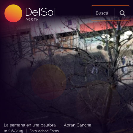
DelSol
99.5 FM
Buscá
99.5 FM
99.5 FM
La semana en una palabra
Abran Cancha
|
01/06/2019 | Foto: adhoc Fotos