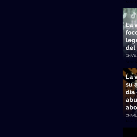
Abran 
La v
foco
leg
del
CHARL
Abran 
La 
su 
día
abu
ab
CHARL
Abran 