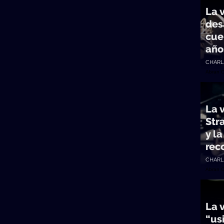
La v
des
cue
año
CHARL
Abran 
La 
Stra
y l
rec
CHARL
Abran 
La 
“us