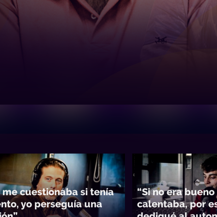
 me cuestionaba si tenía
“Si no era bueno
ento, yo perseguía una
calentaba, por 
ión”
dediqué al auto