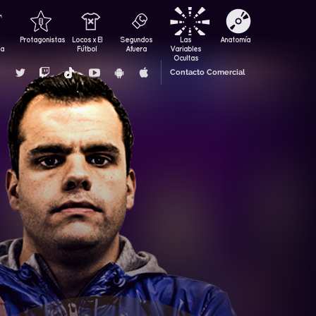
Protagonistas
Locos x El
Segundos
Las
Anatomía
za
Fútbol
Afuera
Variables
Ocultas
Contacto Comercial