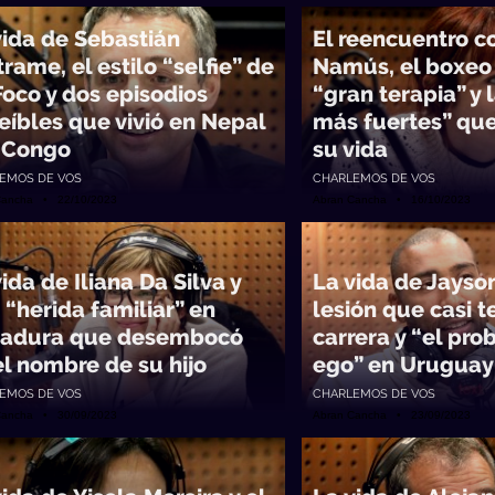
vida de Sebastián
El reencuentro c
rame, el estilo “selfie” de
Namús, el boxeo
Foco y dos episodios
“gran terapia” y 
reíbles que vivió en Nepal
más fuertes” que
l Congo
su vida
EMOS DE VOS
CHARLEMOS DE VOS
Cancha • 22/10/2023
Abran Cancha • 16/10/2023
ida de Iliana Da Silva y
La vida de Jayso
 “herida familiar” en
lesión que casi 
tadura que desembocó
carrera y “el pr
el nombre de su hijo
ego” en Uruguay
EMOS DE VOS
CHARLEMOS DE VOS
Cancha • 30/09/2023
Abran Cancha • 23/09/2023