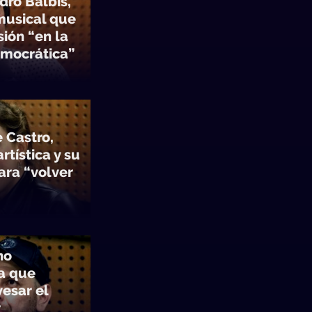
dro Balbis,
 musical que
sión “en la
emocrática”
 Castro,
rtística y su
ara “volver
no
a que
vesar el
r