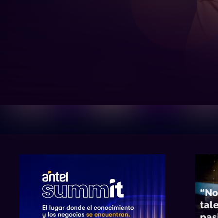
“No
tal
pas