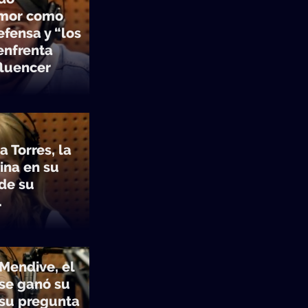
umor como
fensa y “los
enfrenta
luencer
 Torres, la
ina en su
 de su
.
 Mendive, el
 se ganó su
 su pregunta