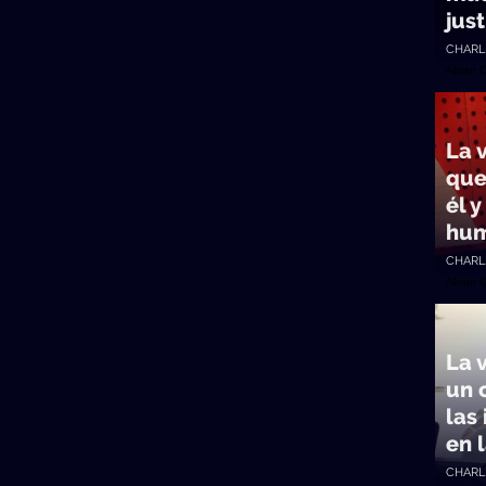
just
CHARL
Abran 
La 
que
él y
hu
CHARL
Abran 
La 
un 
las
en 
CHARL