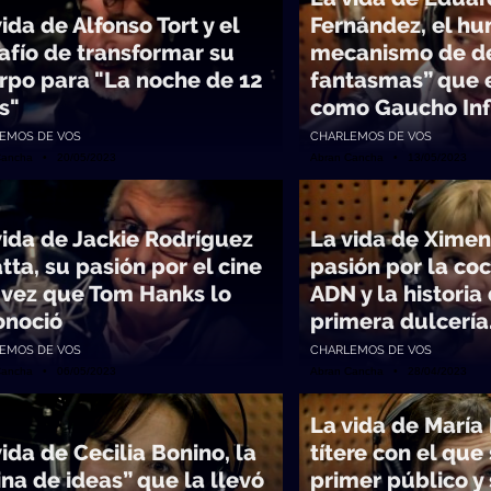
ida de Alfonso Tort y el
Fernández, el h
afío de transformar su
mecanismo de de
rpo para "La noche de 12
fantasmas” que 
s"
como Gaucho Inf
EMOS DE VOS
CHARLEMOS DE VOS
Cancha • 20/05/2023
Abran Cancha • 13/05/2023
vida de Jackie Rodríguez
La vida de Ximena
tta, su pasión por el cine
pasión por la coc
a vez que Tom Hanks lo
ADN y la historia
onoció
primera dulcería
EMOS DE VOS
CHARLEMOS DE VOS
Cancha • 06/05/2023
Abran Cancha • 28/04/2023
La vida de María
vida de Cecilia Bonino, la
títere con el que
ina de ideas” que la llevó
primer público y