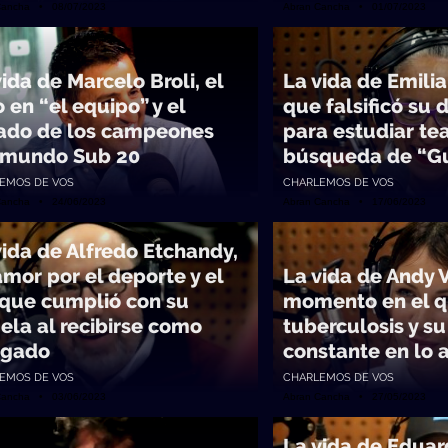
Cancha • 08/07/2023
Abran Cancha • 01/07/2023
ida de Marcelo Broli, el
La vida de Emilia 
 en “el equipo” y el
que falsificó su
ado de los campeones
para estudiar tea
 mundo Sub 20
búsqueda de “Gu
EMOS DE VOS
CHARLEMOS DE VOS
Cancha • 24/06/2023
Abran Cancha • 17/06/2023
vida de Alfredo Etchandy,
amor por el deporte y el
La vida de Andy Vi
 que cumplió con su
momento en el q
ela al recibirse como
tuberculosis y s
ogado
constante en lo a
EMOS DE VOS
CHARLEMOS DE VOS
Cancha • 03/06/2023
Abran Cancha • 27/05/2023
La vida de Edua