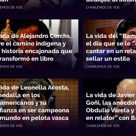
EMOS DE VOS
CHARLEMOS DE VOS
Cancha • 05/07/2024
Abran Cancha • 05/07/2024
vida de Alejandro Corchs,
La vida del “Bam
re el camino indígena y
el día que se le 
 historia encajonada que
cantar en un rel
transformó en libro
sellar un estilo
EMOS DE VOS
CHARLEMOS DE VOS
Cancha • 25/11/2023
Abran Cancha • 18/11/2023
vida de Leonella Acosta,
medalla en los
La vida de Javie
americanos y su
Goñi, las anécdo
fianza en ser campeona
Obdulio Varela y
 mundo en pelota vasca
en relator” con B
EMOS DE VOS
CHARLEMOS DE VOS
Cancha • 11/11/2023
Abran Cancha • 28/10/2023