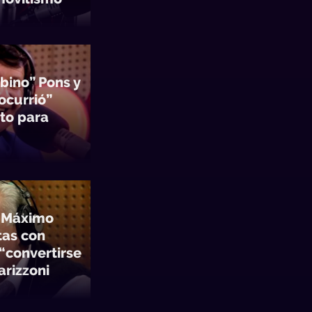
bino” Pons y
“ocurrió”
ato para
r Máximo
tas con
 “convertirse
arizzoni