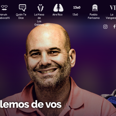
Darwin
Quién Te
La Mesa
Aire Rico
13a0
Pueblo
La
sbocatti
Dice
de
Fantasma
Vengan
Los
Galanes
lemos de vos