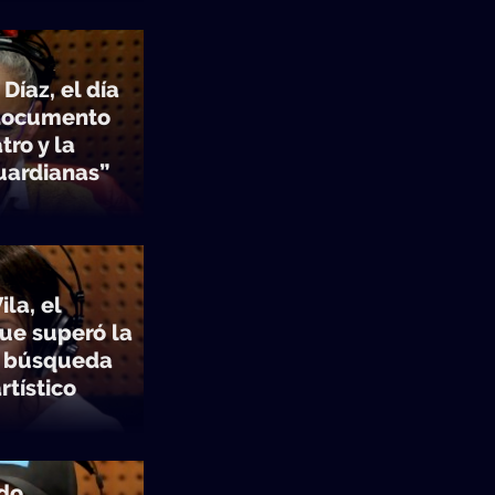
Díaz, el día
 documento
tro y la
ardianas”
la, el
ue superó la
u búsqueda
rtístico
rdo