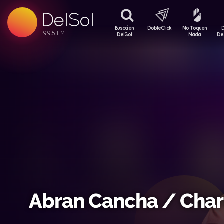
99.5 FM
DelSol
99.5 FM
Buscá en
DobleClick
No Toquen
DelSol
Nada
De
Abran Cancha / Char