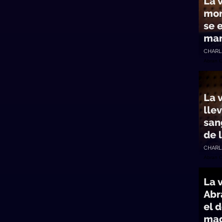
La v
mom
se 
ma
CHARL
Abran 
La 
lle
san
de 
CHARL
Abran 
La 
Abr
el d
mad