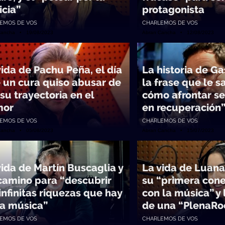
icia”
protagonista
EMOS DE VOS
CHARLEMOS DE VOS
Cancha • 19/08/2023
Abran Cancha • 12/08/2023
vida de Pachu Peña, el día
La historia de Ga
 un cura quiso abusar de
la frase que le sa
 su trayectoria en el
cómo afrontar se
mor
en recuperación
EMOS DE VOS
CHARLEMOS DE VOS
Cancha • 05/08/2023
Abran Cancha • 15/07/2023
vida de Martín Buscaglia y
La vida de Luana
camino para “descubrir
su “primera cone
 infinitas riquezas que hay
con la música” y 
la música”
de una “PlenaRo
EMOS DE VOS
CHARLEMOS DE VOS