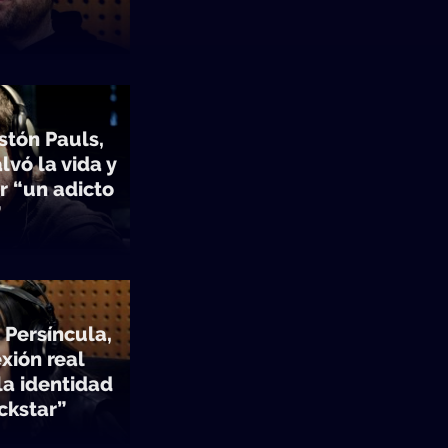
stón Pauls,
lvó la vida y
r “un adicto
”
 Persíncula,
xión real
la identidad
ckstar”