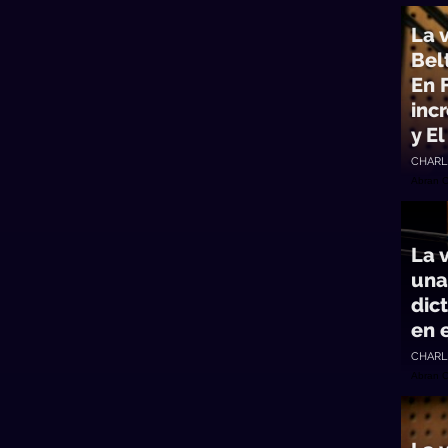
La 
Belt
En 
inc
y E
CHARL
Abran 
La v
una
dic
en 
CHARL
Abran 