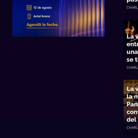
CHARL
Abran 
La 
ent
una
se 
CHARL
Abran 
La 
la 
Pan
con
del
CHARL
Abran 