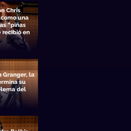
on Chris
 como una
las “piñas
 recibió en
n Granger, la
termina su
oblema del