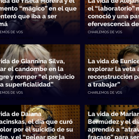
ida de Yisela Moreira y el
La vida de Alejan
ento “mágico” en el que
el “laboratorio”
enteró que iba a ser
conoció y una pa
má
efervescencia d
EMOS DE VOS
CHARLEMOS DE VOS
Cancha • 16/09/2023
Abran Cancha • 09/09/2023
vida de Giannina Silva,
La vida de Eunice
var el candombe en la
explorar la veta a
gre y romper “el prejuicio
reconstrucción p
la superficialidad”
a trabajar”
EMOS DE VOS
CHARLEMOS DE VOS
Cancha • 02/09/2023
Abran Cancha • 26/08/2023
vida de Daiana
La vida de Maria
acinskas, el día que curó
Bermúdez y el dí
olor por el suicidio de su
aprendió a “atra
re, y el “pelear por la
fracaso” para se