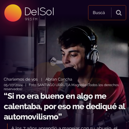
DelSol
99.5 FM
Buscá
99.5 FM
99.5 FM
Charlemos de vos
Abran Cancha
|
05/07/2024 | Foto: SANTIAGO URRUTIA Magnolio (Todos los derechos
reservados)
“Si no era bueno en algo me
calentaba, por eso me dediqué al
automovilismo”
A los 7 años aprendió a manejar con su abuelo, el