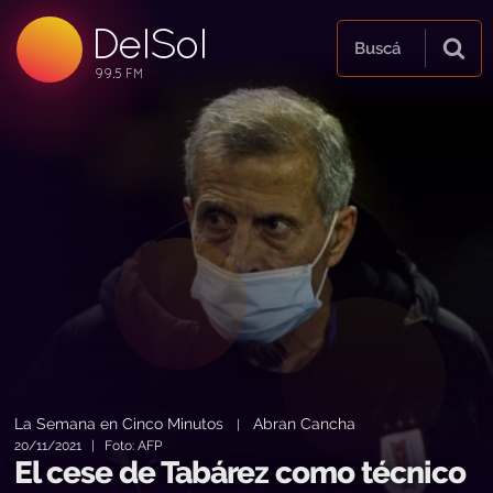
DelSol
99.5 FM
Buscá
99.5 FM
99.5 FM
La Semana en Cinco Minutos
Abran Cancha
|
20/11/2021 | Foto: AFP
El cese de Tabárez como técnico