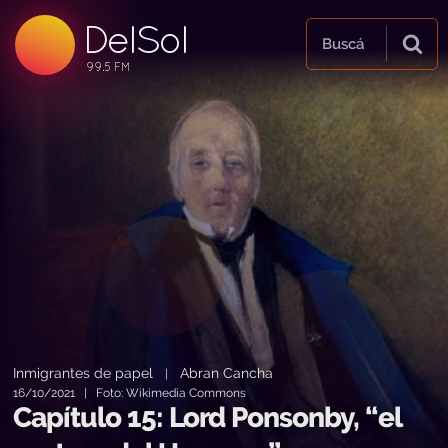
DelSol
99.5 FM
Buscá
99.5 FM
99.5 FM
Inmigrantes de papel
Abran Cancha
|
16/10/2021 | Foto: Wikimedia Commons
Capítulo 15: Lord Ponsonby, “el