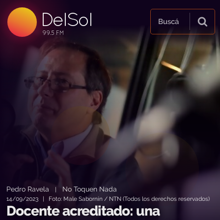
DelSol
99.5 FM
Buscá
99.5 FM
99.5 FM
Pedro Ravela
No Toquen Nada
|
14/09/2023 | Foto: Male Sabornín / NTN (Todos los derechos reservados)
Docente acreditado: una