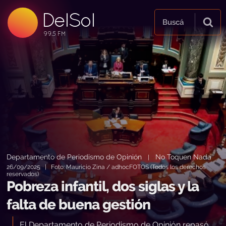
DelSol
99.5 FM
Buscá
99.5 FM
99.5 FM
Departamento de Periodismo de Opinión
No Toquen Nada
|
26/09/2025 | Foto: Mauricio Zina / adhocFOTOS (Todos los derechos
reservados)
Pobreza infantil, dos siglas y la
falta de buena gestión
El Departamento de Periodismo de Opinión repasó