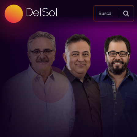
99.5 FM
DelSol
99.5 FM
Buscá