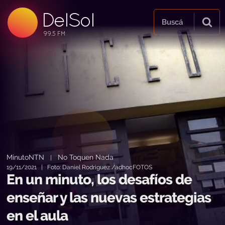
DelSol
99.5 FM
Buscá
99.5 FM
99.5 FM
MinutoNTN
No Toquen Nada
|
19/11/2021 | Foto: Daniel Rodriguez /adhocFOTOS
En un minuto, los desafíos de
enseñar y las nuevas estrategias
en el aula