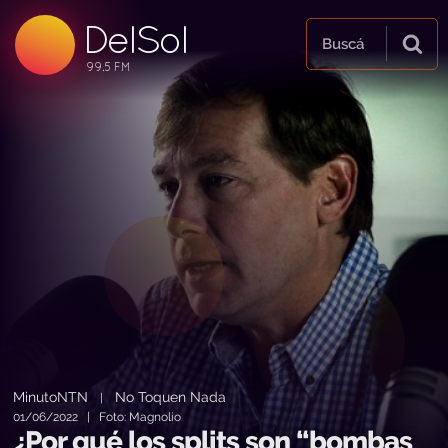
DelSol
99.5 FM
Buscá
99.5 FM
99.5 FM
MinutoNTN
No Toquen Nada
|
01/06/2022 | Foto: Magnolio
¿Por qué los splits son “bombas