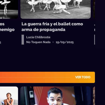
los
La guerra fría y el ballet como
Julio
enemigo
arma de propaganda
meda
Lucía Chilibroste
Lucí
5
No Toquen Nada • 19/09/2025
No 
VER TODO