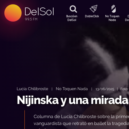
DelSol
99.5 FM
99.5 FM
Buscá en
DobleClick
No Toquen
99.5 FM
DelSol
Nada
De
Lucía Chilibroste
No Toquen Nada
|
|
13/06/2025 | Foto: 
Nijinska y una mirada
Columna de Lucía Chilibroste sobre la prime
vanguardista que retrató en ballet la trage