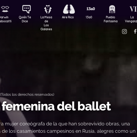
Darwin
Quién Te
La Mesa
Aire Rico
13a0
Pueblo
La
sbocatti
Dice
de
Fantasma
Vengan
Los
Galanes
(Todos los derechos reservados)
 femenina del ballet
ra mujer coreógrafa de la que han sobrevivido obras, una
dia de los casamientos campesinos en Rusia, alegres como un