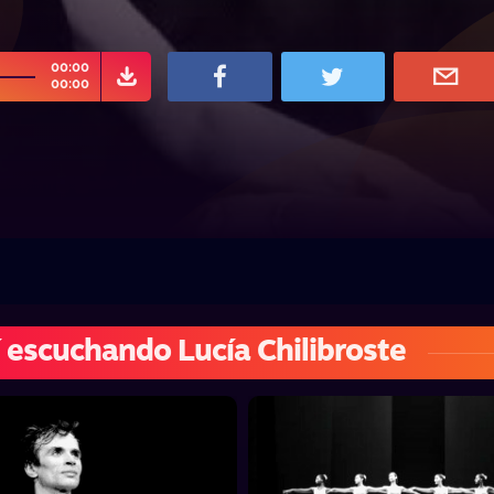
00:00
00:00
 escuchando Lucía Chilibroste