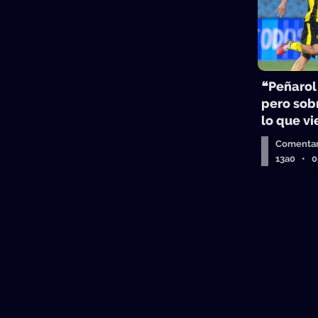
❝Peñarol
pero sobr
lo que v
Comentar
13a0 • 