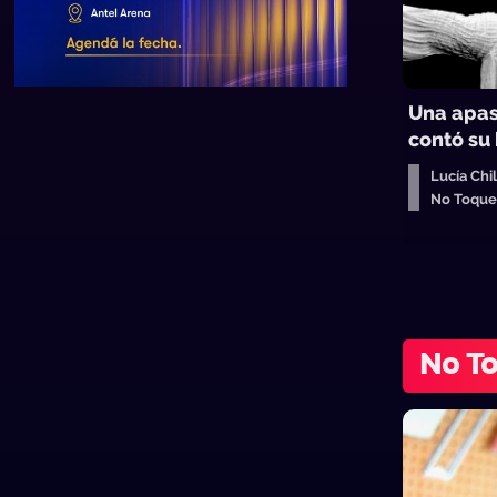
Una apas
contó su 
Lucía Chi
No Toque
No T