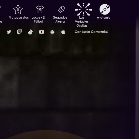
Protagonistas
Locos x El
Segundos
Las
Anatomía
za
Fútbol
Afuera
Variables
Ocultas
Contacto Comercial