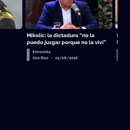
Mikolic: la dictadura “no la
La vi
puedo juzgar porque no la viví”
laici
Entrevista
Arr
Aire Rico • 05/08/2026
Air