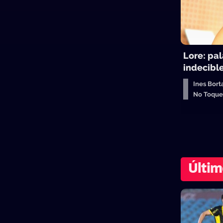
Lore: pal
indecibl
Ines Bort
No Toqu
Últim