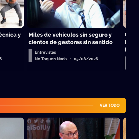
técnica y
Miles de vehículos sin seguro y
Choq
cientos de gestores sin sentido
legis
Israe
Entrevistas
6
No Toquen Nada • 05/08/2026
Dar
No 
VER TODO