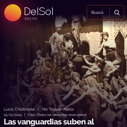
DelSol
99.5 FM
Buscá
99.5 FM
99.5 FM
Lucía Chilibroste
No Toquen Nada
|
04/11/2024 | Foto: (Todos los derechos reservados)
Las vanguardias suben al