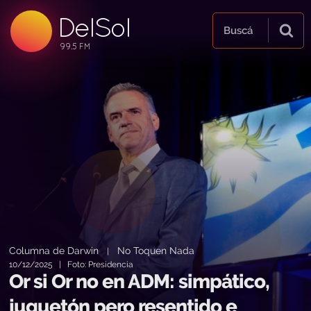
DelSol
99.5 FM
Buscá
99.5 FM
99.5 FM
Columna de Darwin
No Toquen Nada
|
10/12/2025 | Foto: Presidencia
Or si Or no en ADM: simpático,
juguetón pero resentido e