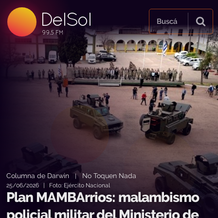
DelSol
99.5 FM
Buscá
99.5 FM
99.5 FM
Columna de Darwin
No Toquen Nada
|
25/06/2026 | Foto: Ejército Nacional
Plan MAMBArrios: malambismo
policial militar del Ministerio de