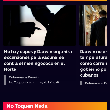
No hay cupos y Darwin organiza
Darwin no ent
excursiones para vacunarse
temperatura e
contra el meningococo en el
cómo corren p
Norte
gobierno por 
cubanos
Columna de Darwin
No Toquen Nada • 05/08/2026
Columna de Dar
No Toquen Nad
No Toquen Nada