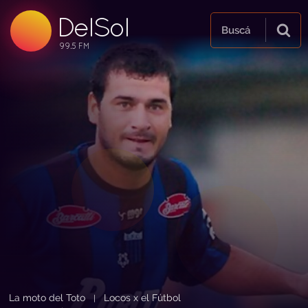
DelSol
99.5 FM
Buscá
99.5 FM
99.5 FM
La moto del Toto
Locos x el Fútbol
|