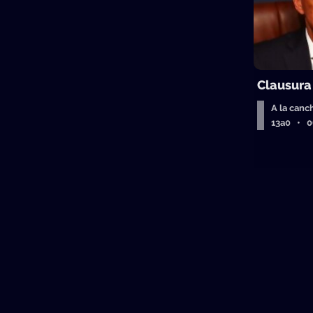
Clausura
A la canc
13a0 • 