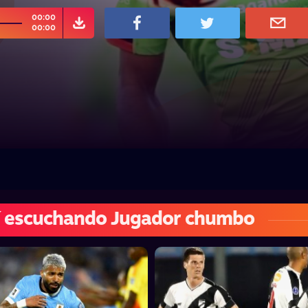
00:00
00:00
í escuchando Jugador chumbo