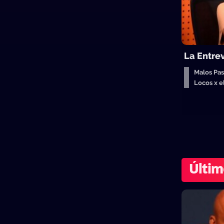
La Entre
Malos Pas
Locos x 
Últim