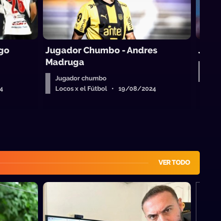
go
Jugador Chumbo - Andres
Juga
Madruga
Jug
Loc
Jugador chumbo
4
Locos x el Fútbol • 19/08/2024
VER TODO