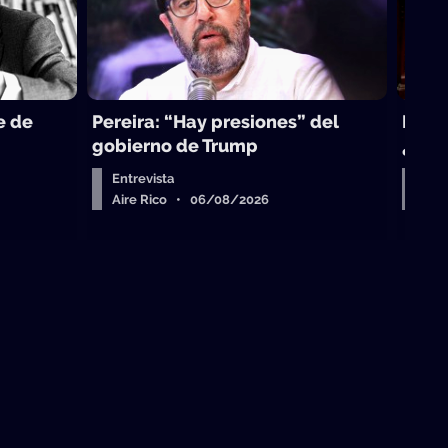
e de
Pereira: “Hay presiones” del
La to
gobierno de Trump
¿sub
Entrevista
Arr
Aire Rico • 06/08/2026
Air