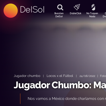
99.5 FM
DelSol
99.5 FM
Buscá en
DobleClick
No Toquen
DelSol
Nada
De
Jugador chumbo
Locos x el Fútbol
|
|
24/08/2022 | Foto: 
Jugador Chumbo: Max
Nos vamos a México donde charlamos con nu