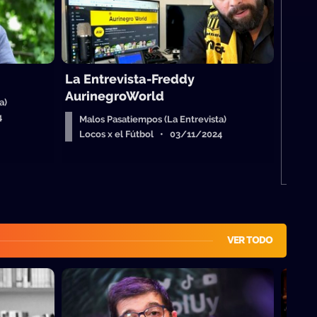
M
L
La Entrevista-Freddy
AurinegroWorld
a)
4
Malos Pasatiempos (La Entrevista)
Locos x el Fútbol • 03/11/2024
VER TODO