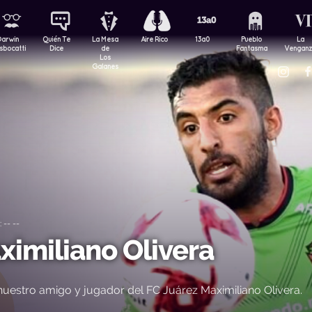
Darwin
Quién Te
La Mesa
Aire Rico
13a0
Pueblo
La
sbocatti
Dice
de
Fantasma
Vengan
Los
Galanes
-- --
imiliano Olivera
estro amigo y jugador del FC Juárez Maximiliano Olivera.