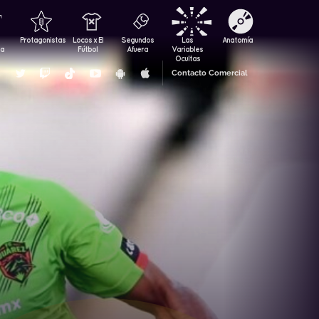
Protagonistas
Locos x El
Segundos
Las
Anatomía
za
Fútbol
Afuera
Variables
Ocultas
Contacto Comercial