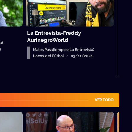
M
L
La Entrevista-Freddy
AurinegroWorld
a)
4
Malos Pasatiempos (La Entrevista)
Locos x el Fútbol • 03/11/2024
VER TODO