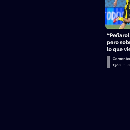
❝Peñarol
pero sobr
lo que v
Comentar
13a0 • 