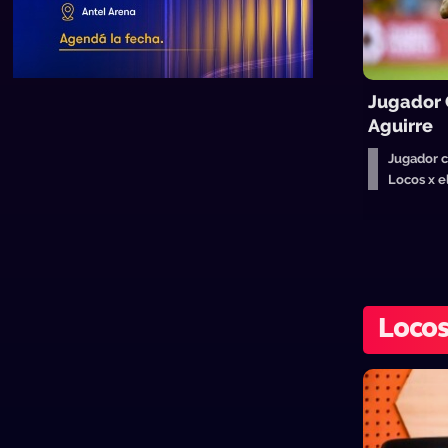
Jugador
Aguirre
Jugador 
Locos x 
Locos