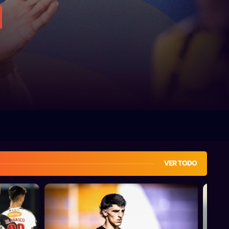
VER TODO