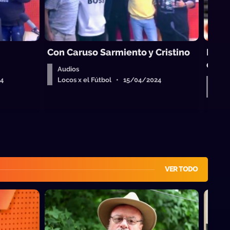
Con Caruso Sarmiento y Cristino
Infor
entre
Audios
24
Locos x el Fútbol • 15/04/2024
Aud
Loc
VER TODO