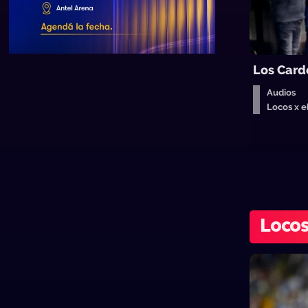
Los Card
Audios
Locos x 
Locos