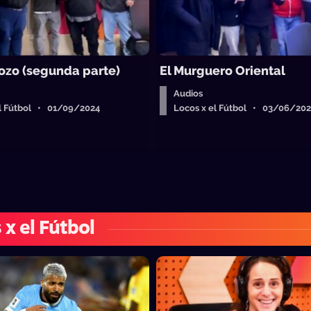
ozo (segunda parte)
El Murguero Oriental
Audios
el Fútbol • 01/09/2024
Locos x el Fútbol • 03/06/20
 x el Fútbol