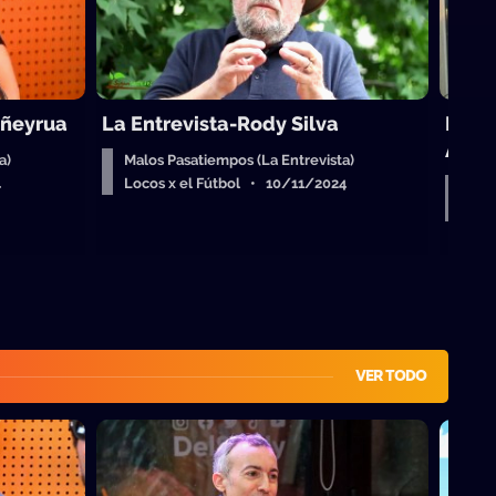
iñeyrua
La Entrevista-Rody Silva
La E
Auri
a)
Malos Pasatiempos (La Entrevista)
4
Locos x el Fútbol • 10/11/2024
Malo
Loc
VER TODO