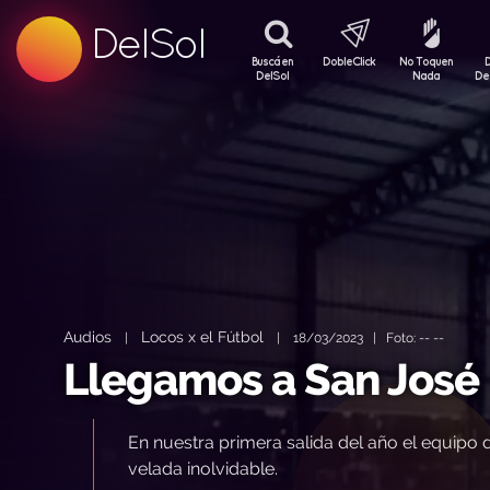
99.5 FM
DelSol
99.5 FM
Buscá en
DobleClick
No Toquen
DelSol
Nada
De
Audios
Locos x el Fútbol
|
|
18/03/2023 | Foto: -- --
Llegamos a San José
En nuestra primera salida del año el equipo 
velada inolvidable.