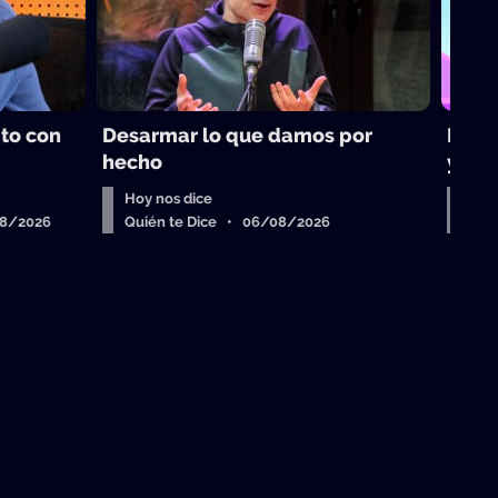
ito con
Desarmar lo que damos por
Los t
hecho
yoga
Hoy nos dice
Bue
08/2026
Quién te Dice • 06/08/2026
Qui