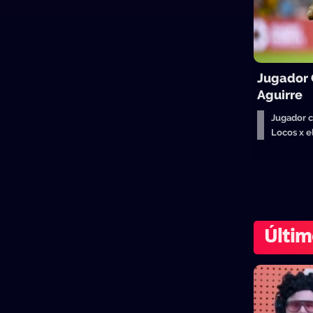
Jugador
Aguirre
Jugador 
Locos x 
Últim