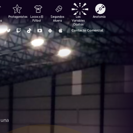
Protagonistas
Locos x El
Segundos
Las
Anatomía
za
Fútbol
Afuera
Variables
Ocultas
Contacto Comercial
r una