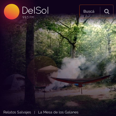
DelSol
99.5 FM
Buscá
99.5 FM
99.5 FM
Relatos Salvajes
La Mesa de los Galanes
|