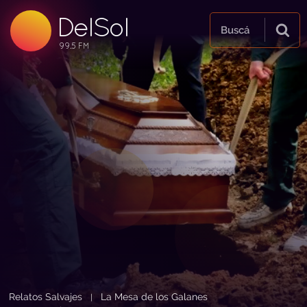
DelSol
99.5 FM
Buscá
99.5 FM
99.5 FM
Relatos Salvajes
La Mesa de los Galanes
|