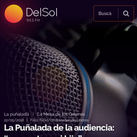
DelSol
99.5 FM
Buscá
99.5 FM
99.5 FM
La puñalada
La Mesa de los Galanes
|
22/05/2018 | Foto: flickr./cristianallendesphotos
La Puñalada de la audiencia: