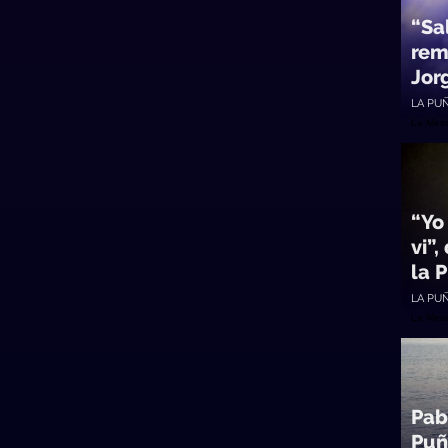
“Sa
rem
Jor
LA PU
La Mes
“Yo
vi”,
la 
LA PU
La Mes
Pab
Puñ