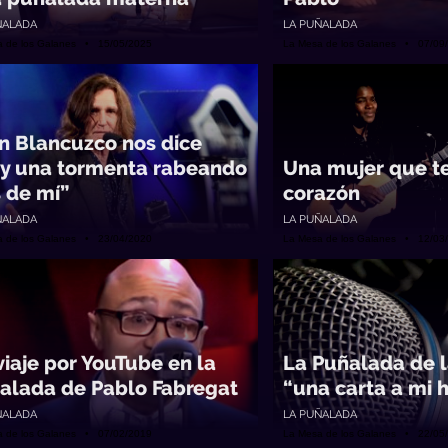
ÑALADA
LA PUÑALADA
a de los Galanes • 15/05/2025
La Mesa de los Galanes • 07/09
n Blancuzco nos dice
y una tormenta rabeando
Una mujer que te
s de mí”
corazón
ÑALADA
LA PUÑALADA
a de los Galanes • 23/04/2020
La Mesa de los Galanes • 12/03
viaje por YouTube en la
La Puñalada de l
alada de Pablo Fabregat
“una carta a mi h
ÑALADA
LA PUÑALADA
a de los Galanes • 07/02/2019
La Mesa de los Galanes • 22/05