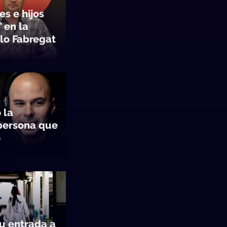
s e hijos
 en la
lo Fabregat
/2018
 la
persona que
o
/2018
u entrada a