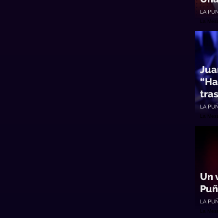
LA PU
La Mes
Jua
“Ha
tra
LA PU
La Mes
Un 
Puñ
LA PU
La Mes