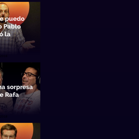
de puedo
jo Pablo
ó la
/2018
una sorpresa
e Rafa
/2018