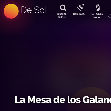
DelSol
Buscá en
DobleClick
No Toquen
99.5 FM
DelSol
Nada
De
99.5 FM
99.5 FM
La Mesa de los Galan