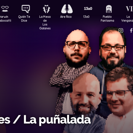
Darwin
Quién Te
La Mesa
Aire Rico
13a0
Pueblo
La
sbocatti
Dice
de
Fantasma
Vengan
Los
Galanes
es / La puñalada