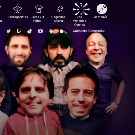
Protagonistas
Locos x El
Segundos
Las
Anatomía
za
Fútbol
Afuera
Variables
Ocultas
Contacto Comercial