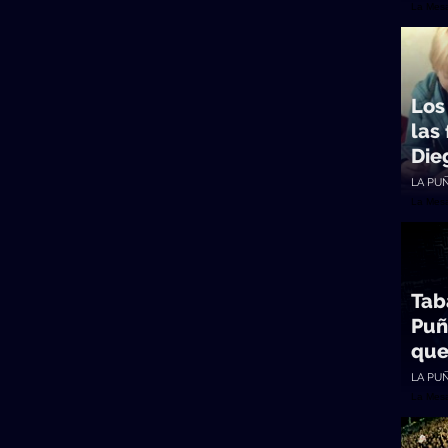
La Mes
Los
las
Die
LA PU
La Mes
Taba
Puñ
que
LA PU
La Mes