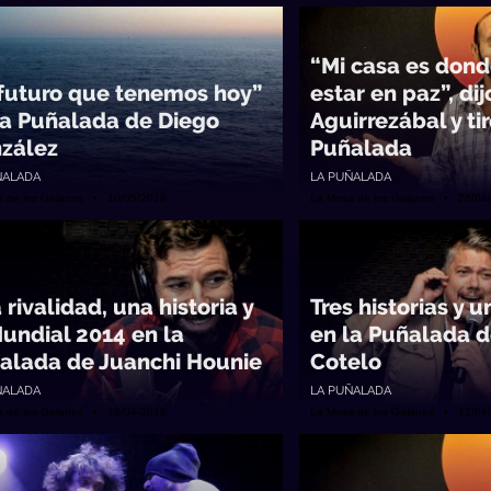
“Mi casa es don
 futuro que tenemos hoy”
estar en paz”, di
la Puñalada de Diego
Aguirrezábal y tir
zález
Puñalada
ÑALADA
LA PUÑALADA
a de los Galanes • 10/05/2018
La Mesa de los Galanes • 26/04
rivalidad, una historia y
Tres historias y 
Mundial 2014 en la
en la Puñalada d
alada de Juanchi Hounie
Cotelo
ÑALADA
LA PUÑALADA
a de los Galanes • 19/04/2018
La Mesa de los Galanes • 12/04