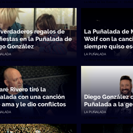
a de los Galanes • 08/02/2018
La Mesa de los Galanes • 01/02
 verdaderos regalos de
La Puñalada de 
 fiestas en la Puñalada de
Wolf con la canc
go González
siempre quiso esc
ÑALADA
LA PUÑALADA
a de los Galanes • 20/12/2017
La Mesa de los Galanes • 19/12
ré Rivero tiró la
alada con una canción
Diego González d
 ama y le dio conflictos
Puñalada a la ge
ÑALADA
LA PUÑALADA
a de los Galanes • 13/12/2017
La Mesa de los Galanes • 06/12