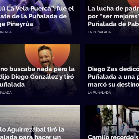
lú La Vela Puerca”, fue el
La lucha de padre
ate de la Puñalada de
por “ser mejores”
ge Piñeyrúa
Puñalada de Pab
ÑALADA
LA PUÑALADA
a de los Galanes • 05/04/2018
La Mesa de los Galanes • 29/03
 no buscaba nada pero la
Diego Zas dedicó
 dijo Diego González y tiró
Puñalada a una 
Puñalada
marcó su destin
ÑALADA
LA PUÑALADA
a de los Galanes • 22/03/2018
La Mesa de los Galanes • 15/03
lo Aguirrezábal tiró la
alada para hacer un
Camilo recordó s