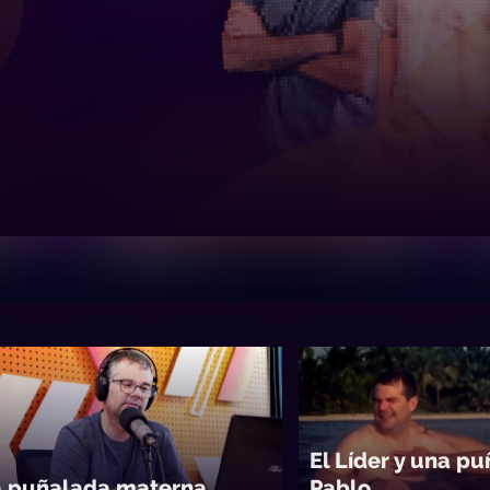
El Líder y una p
 puñalada materna
Pablo