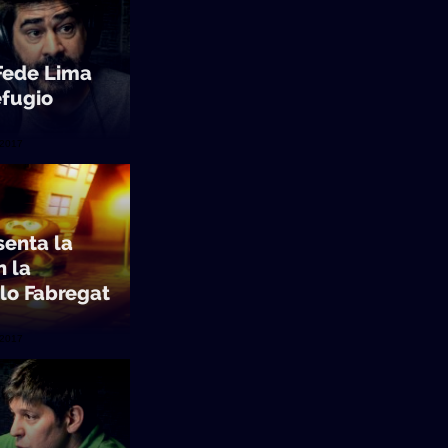
Fede Lima
efugio
/2017
senta la
n la
lo Fabregat
/2017