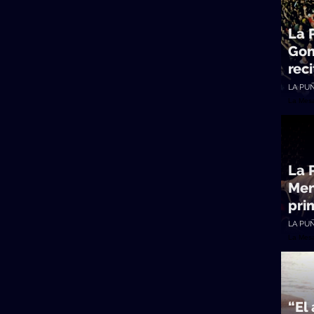
La 
Gon
rec
LA PU
La Mes
La 
Men
pri
LA PU
La Mes
“El