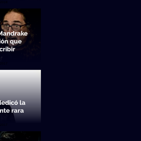
/2018
Mandrake
ión que
ribir
/2017
edicó la
nte rara
/2017