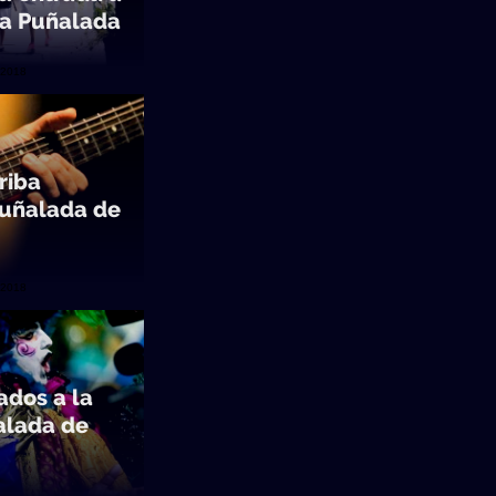
 la Puñalada
/2018
riba
 Puñalada de
/2018
ados a la
alada de