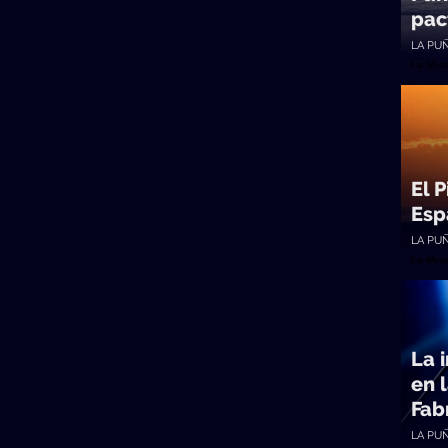
pac
LA PU
La Mes
El 
Esp
LA PU
La Mes
La 
en 
Fab
LA PU