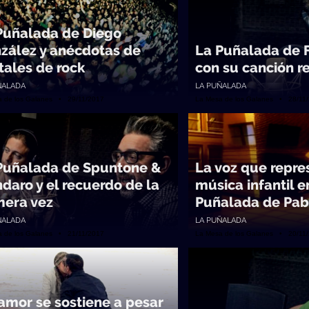
Puñalada de Diego
zález y anécdotas de
La Puñalada de 
itales de rock
con su canción r
ÑALADA
LA PUÑALADA
a de los Galanes • 29/11/2017
La Mesa de los Galanes • 28/11
Puñalada de Spuntone &
La voz que repre
daro y el recuerdo de la
música infantil e
mera vez
Puñalada de Pab
ÑALADA
LA PUÑALADA
a de los Galanes • 21/11/2017
La Mesa de los Galanes • 20/11
 amor se sostiene a pesar