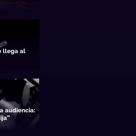
/2022
 llega al
/2020
a audiencia:
ija”
/2018