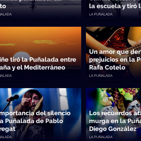
to
la escuela y tiró
ÑALADA
LA PUÑALADA
a de los Galanes • 08/03/2018
La Mesa de los Galanes • 01/03
Un amor que der
Piñe tiró la Puñalada entre
prejuicios en la
aña y el Mediterráneo
Rafa Cotelo
ÑALADA
LA PUÑALADA
a de los Galanes • 22/02/2018
La Mesa de los Galanes • 15/02
importancia del silencio
Los recuerdos at
la Puñalada de Pablo
murga en la Puñ
regat
Diego González
ÑALADA
LA PUÑALADA