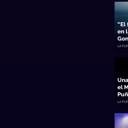
“El
en 
Gon
LA PU
La Mes
Una 
el 
Puñ
LA PU
La Mes