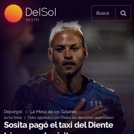
DelSol
99.5 FM
Buscá
99.5 FM
99.5 FM
Deporgol
La Mesa de los Galanes
|
11/11/2024 | Foto: 1950foto.com (Todos los derechos reservados)
Sosita pagó el taxi del Diente