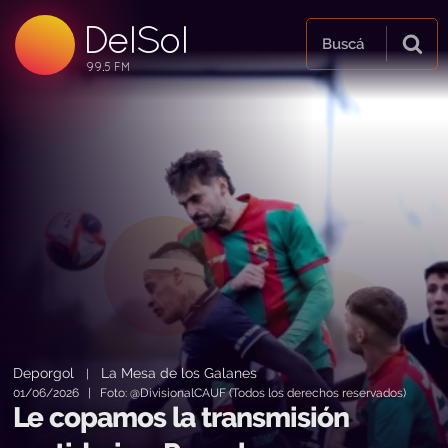
DelSol
99.5 FM
Buscá
99.5 FM
99.5 FM
Deporgol
La Mesa de los Galanes
|
01/06/2026 | Foto: @DivisionalCAUF (Todos los derechos reservados)
Le copamos la transmisión