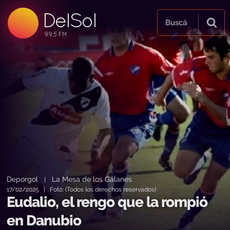
DelSol
99.5 FM
Buscá
99.5 FM
99.5 FM
Deporgol
La Mesa de los Galanes
|
17/02/2025 | Foto: (Todos los derechos reservados)
Eudalio, el rengo que la rompió
en Danubio