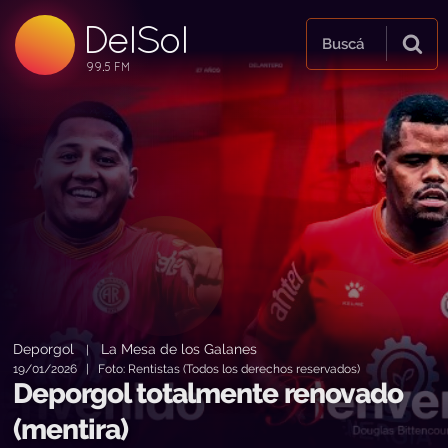
DelSol
99.5 FM
Buscá
99.5 FM
99.5 FM
Deporgol
La Mesa de los Galanes
|
19/01/2026 | Foto: Rentistas (Todos los derechos reservados)
Deporgol totalmente renovado
(mentira)