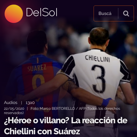
99.5 FM
DelSol
99.5 FM
Buscá
Audios
13a0
|
22/05/2020 | Foto: Marco BERTORELLO / AFP (Todos los derechos
reservados)
¿Héroe o villano? La reacción de
Chiellini con Suárez