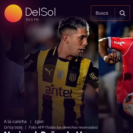
DelSol
99.5 FM
Buscá
99.5 FM
99.5 FM
A la cancha
13a0
|
17/03/2025 | Foto: AFP (Todos los derechos reservados)