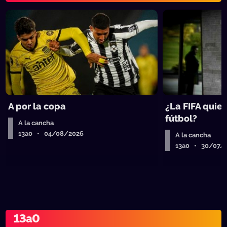
A por la copa
¿La FIFA quier
fútbol?
A la cancha
13a0 • 04/08/2026
A la cancha
13a0 • 30/07/
13a0