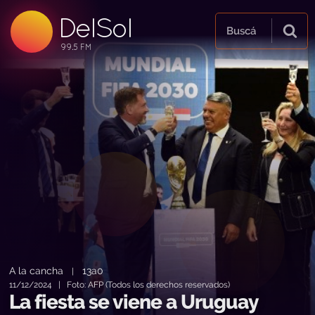
DelSol
99.5 FM
Buscá
99.5 FM
99.5 FM
A la cancha
13a0
|
11/12/2024 | Foto: AFP (Todos los derechos reservados)
La fiesta se viene a Uruguay