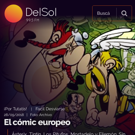
DelSol
99.5 FM
Buscá
99.5 FM
99.5 FM
¡Por Tutatis!
Facil Desviarse
|
28/09/2018 | Foto: Archivo
El cómic europeo
Ásterix, Tintín, Los Pitufos, Mortadelo y Filemón. Sin