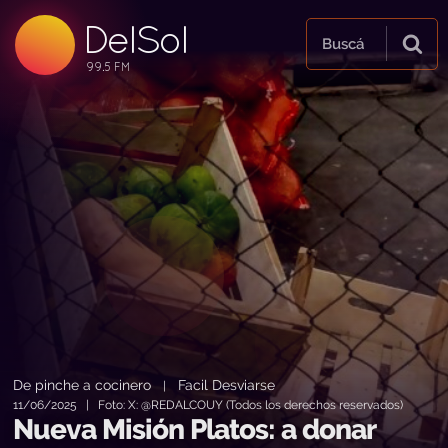
DelSol
99.5 FM
Buscá
99.5 FM
99.5 FM
De pinche a cocinero
Facil Desviarse
|
11/06/2025 | Foto: X: @REDALCOUY (Todos los derechos reservados)
Nueva Misión Platos: a donar