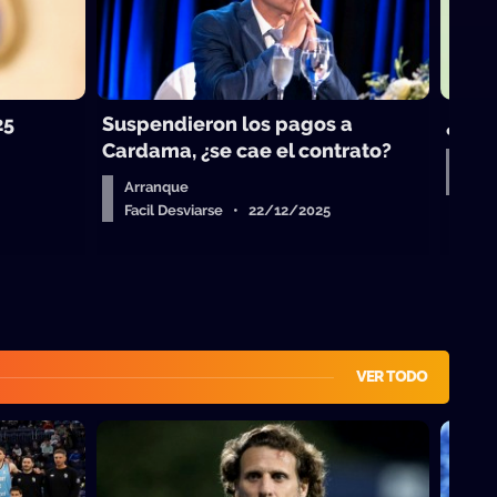
25
Suspendieron los pagos a
¿Vue
Cardama, ¿se cae el contrato?
Aud
Fac
Arranque
Facil Desviarse • 22/12/2025
VER TODO