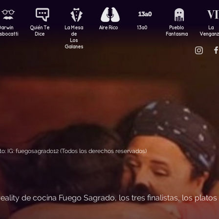
Darwin
Quién Te
La Mesa
Aire Rico
13a0
Pueblo
La
sbocatti
Dice
de
Fantasma
Vengan
Los
Galanes
: IG: fuegosagrado12 (Todos los derechos reservados)
eality de cocina Fuego Sagrado, los tres finalistas, los platos