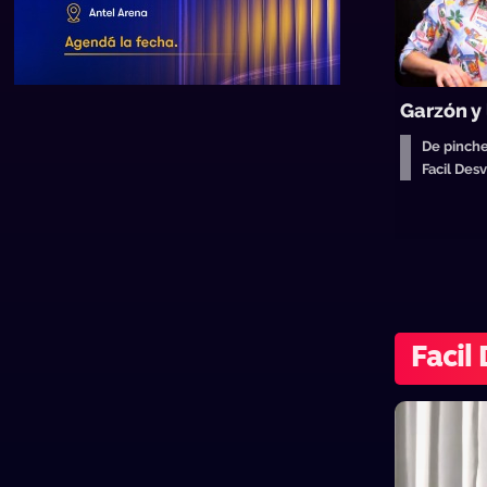
Garzón y 
De pinche
Facil De
Facil