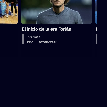
El inicio de la era Forlán
El ca
Informes
Entr
13a0 • 07/08/2026
13a