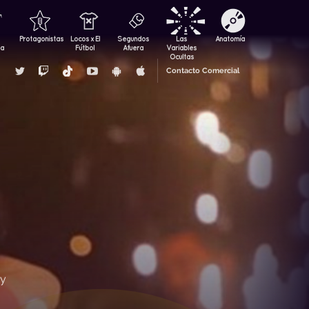
Protagonistas
Locos x El
Segundos
Las
Anatomía
za
Fútbol
Afuera
Variables
Ocultas
Contacto Comercial
 y