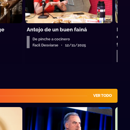
ge
Antojo de un buen fainá
La “e
éxit
De pinche a cocinero
gast
Facil Desviarse • 12/11/2025
De 
Fac
VER TODO