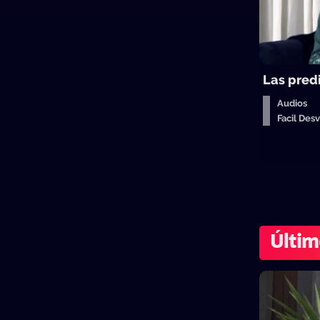
Las pred
Audios
Facil De
Últim