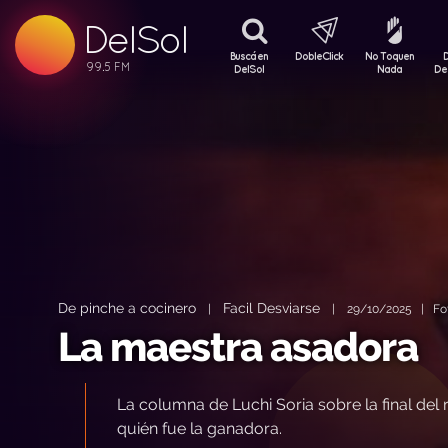
DelSol
99.5 FM
99.5 FM
Buscá en
DobleClick
No Toquen
99.5 FM
DelSol
Nada
De
De pinche a cocinero
Facil Desviarse
|
|
29/10/2025 | Foto
La maestra asadora
La columna de Luchi Soria sobre la final del r
quién fue la ganadora.