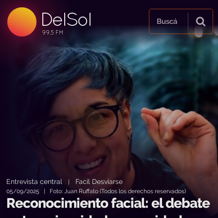
DelSol
99.5 FM
Buscá
99.5 FM
99.5 FM
Entrevista central
Facil Desviarse
|
05/09/2025 | Foto: Juan Ruffato (Todos los derechos reservados)
Reconocimiento facial: el debate