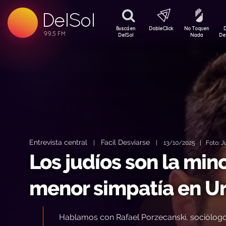
DelSol
99.5 FM
99.5 FM
Buscá en
DobleClick
No Toquen
99.5 FM
DelSol
Nada
De
Entrevista central
Facil Desviarse
|
|
13/10/2025 | Foto: Ju
Los judíos son la min
menor simpatía en U
Hablamos con Rafael Porzecanski, sociólogo