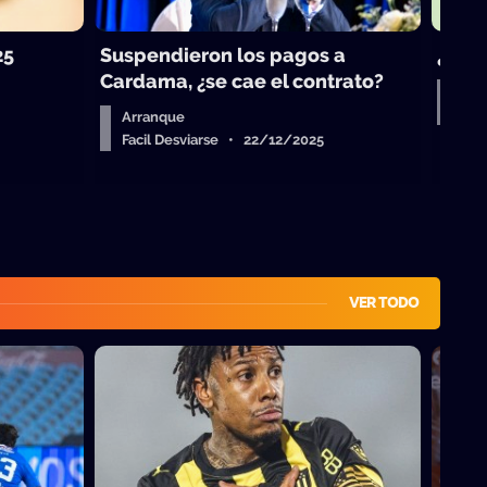
25
Suspendieron los pagos a
¿Vue
Cardama, ¿se cae el contrato?
Aud
Fac
Arranque
Facil Desviarse • 22/12/2025
VER TODO