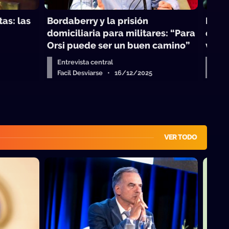
as: las
Bordaberry y la prisión
Nels
domiciliaria para militares: “Para
en la
Orsi puede ser un buen camino”
vaya
Entrevista central
Entr
Facil Desviarse • 16/12/2025
Fac
VER TODO