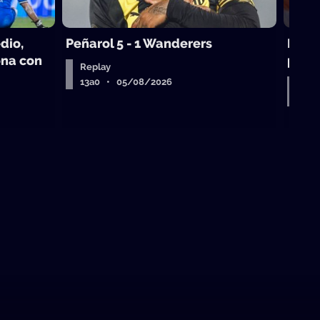
dio,
Peñarol 5 - 1 Wanderers
Mikol
ona con
puedo
Replay
13a0 • 05/08/2026
Entr
Air