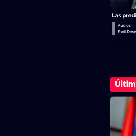
Las pred
Audios
Facil De
Últim