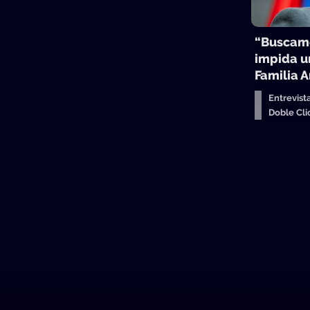
“Buscamo
impida u
Familia 
Entrevist
Doble Cl