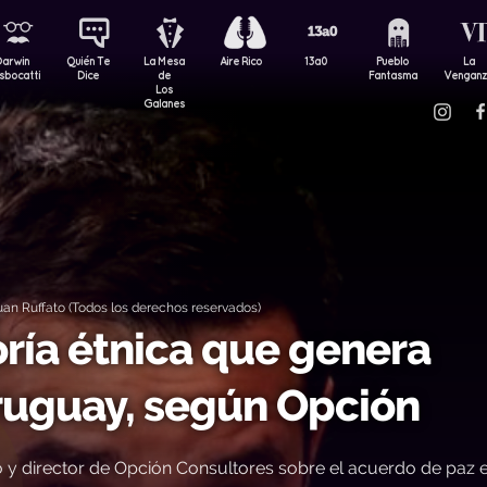
Darwin
Quién Te
La Mesa
Aire Rico
13a0
Pueblo
La
sbocatti
Dice
de
Fantasma
Vengan
Los
Galanes
an Ruffato (Todos los derechos reservados)
oría étnica que genera
ruguay, según Opción
 y director de Opción Consultores sobre el acuerdo de paz 