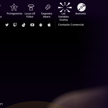
Protagonistas
Locos x El
Segundos
Las
Anatomía
za
Fútbol
Afuera
Variables
Ocultas
Contacto Comercial
en