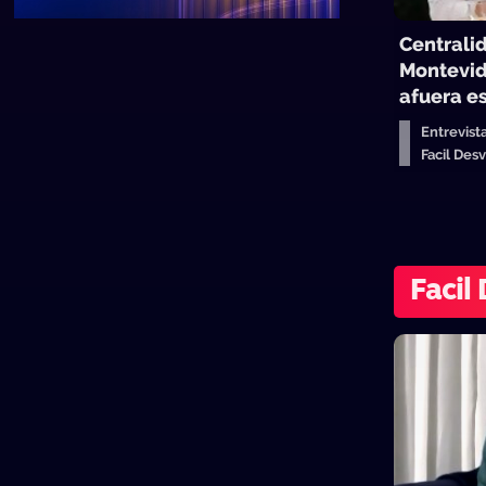
Centrali
Montevid
afuera es
Entrevist
Facil De
Facil