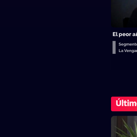
El peor a
Segmento
La Venga
Últim