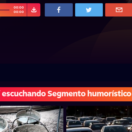
00:00
00:00
í escuchando Segmento humorístico