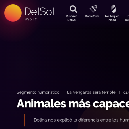
DelSol
99.5 FM
99.5 FM
Buscá en
DobleClick
No Toquen
99.5 FM
DelSol
Nada
De
Segmento humorístico
La Venganza sera terrible
|
|
04/
Animales más capac
Dolina nos explicó la diferencia entre los hum