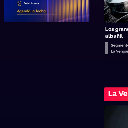
Los gran
albañil
Segmento
La Venga
La Ve