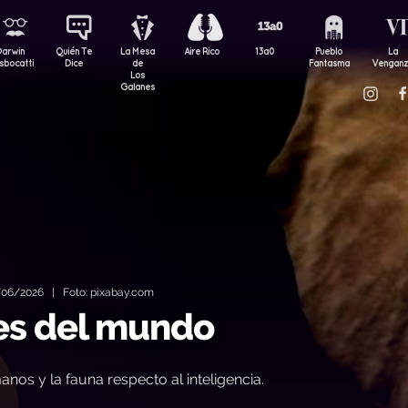
Darwin
Quién Te
La Mesa
Aire Rico
13a0
Pueblo
La
sbocatti
Dice
de
Fantasma
Vengan
Los
Galanes
06/2026 | Foto: pixabay.com
es del mundo
anos y la fauna respecto al inteligencia.