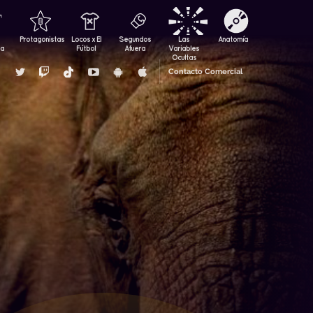
Protagonistas
Locos x El
Segundos
Las
Anatomía
za
Fútbol
Afuera
Variables
Ocultas
Contacto Comercial