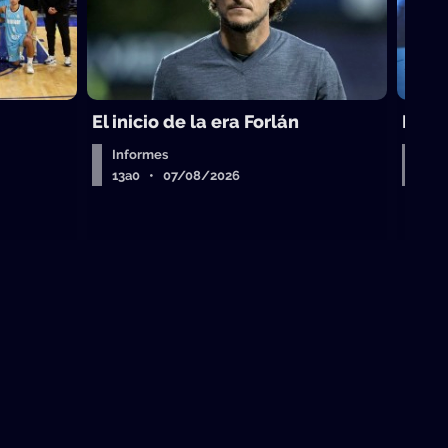
El inicio de la era Forlán
El ca
Informes
Entr
13a0 • 07/08/2026
13a