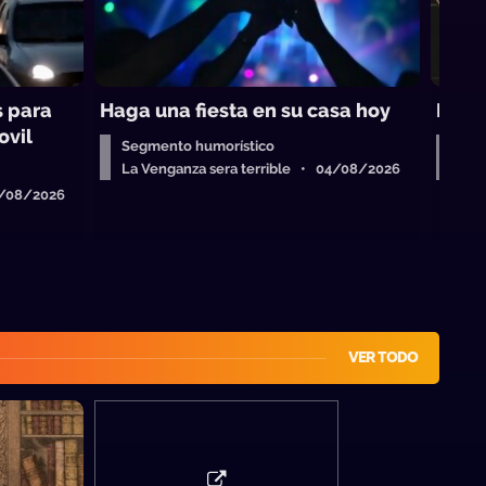
s para
Haga una fiesta en su casa hoy
Escu
ovil
Segmento humorístico
Seg
La Venganza sera terrible • 04/08/2026
La 
6/08/2026
VER TODO