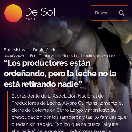
DelSol
99.5 FM
Buscá
99.5 FM
99.5 FM
Entrevistas
Doble Click
|
04/06/2026 | Foto: Tambo Adhoc (Todos los derechos reservados)
“Los productores están
ordeñando, pero la leche no la
está retirando nadie”
El presidente de la Asociación Nacional de
Productores de Leche, Álvaro Quintans, lamentó el
cierre de Coleme en Cerro Largo y manifestó su
preocupación por los tamberos y las 30 familias que
quedan sin trabajo. Explicó que se busca “alguna
alternativa” para que los productores pasen a