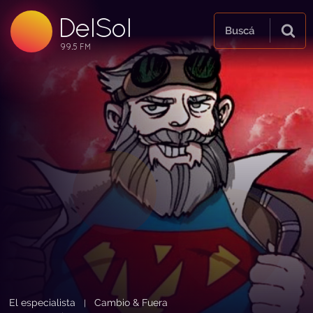
DelSol
99.5 FM
Buscá
99.5 FM
99.5 FM
El especialista
Cambio & Fuera
|