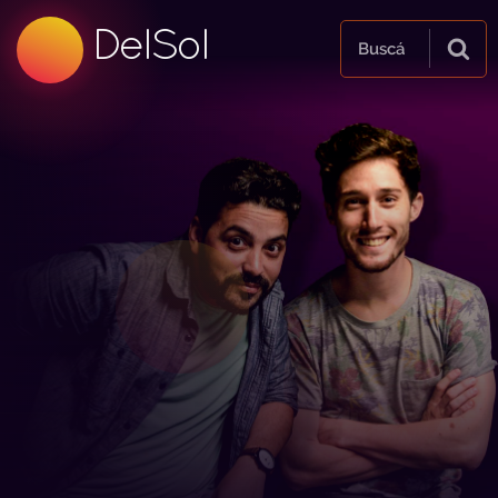
99.5 FM
DelSol
99.5 FM
Buscá