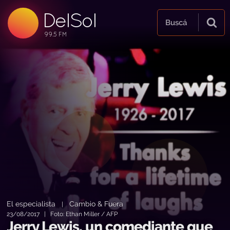
DelSol
99.5 FM
Buscá
99.5 FM
99.5 FM
El especialista
Cambio & Fuera
|
23/08/2017 | Foto: Ethan Miller / AFP
Jerry Lewis, un comediante que