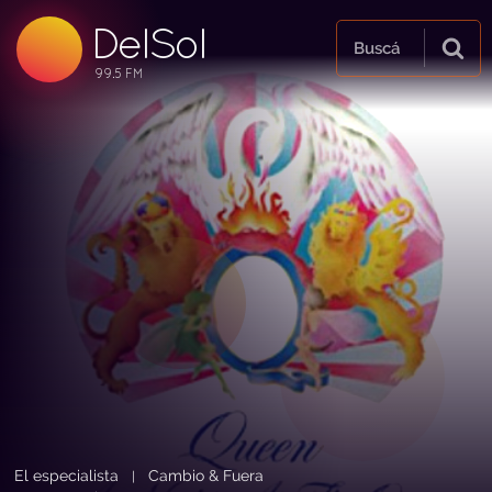
DelSol
99.5 FM
Buscá
99.5 FM
99.5 FM
El especialista
Cambio & Fuera
|