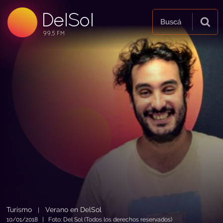
DelSol
99.5 FM
Buscá
99.5 FM
99.5 FM
Turismo
Verano en DelSol
|
10/01/2018 | Foto: Del Sol (Todos los derechos reservados)