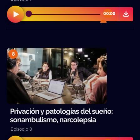
00:00
00:00
8
Privación y patologías del sueño:
sonambulismo, narcolepsia
Episodio 8