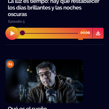
La luz es tiempo: hay que restablecer
los días brillantes y las noches
oscuras
Episodio 5
00:00
00:00
61
Qué es el sueño