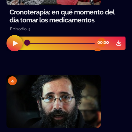
Cronoterapia: en qué momento del
día tomar los medicamentos
Episodio 3
00:00
00:00
4