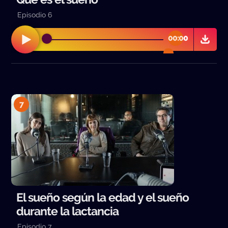
Episodio 6
00:00
00:00
7
El sueño según la edad y el sueño
durante la lactancia
Episodio 7