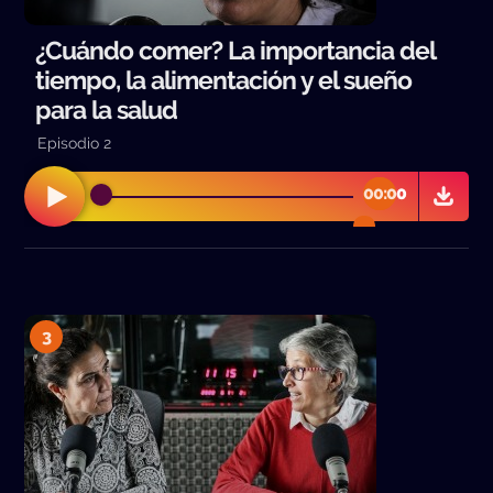
¿Cuándo comer? La importancia del
tiempo, la alimentación y el sueño
para la salud
Episodio 2
00:00
00:00
3