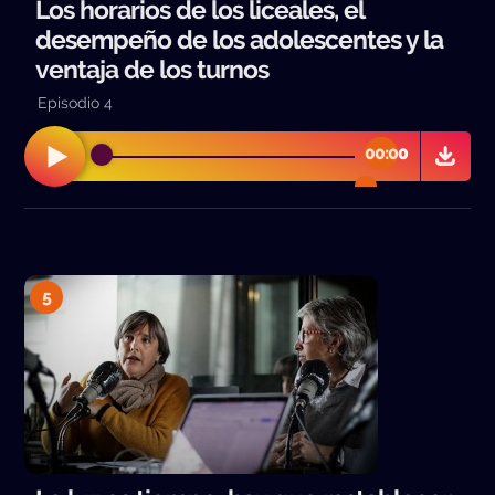
Los horarios de los liceales, el
desempeño de los adolescentes y la
ventaja de los turnos
Episodio 4
00:00
00:00
5