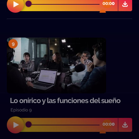
00:00
00:00
9
Lo onírico y las funciones del sueño
Episodio 9
00:00
00:00