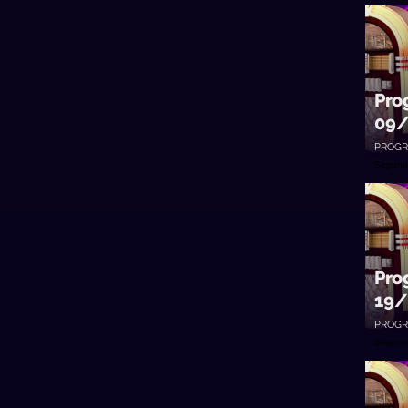
Pro
09/
PROGR
Segund
Pro
19/
PROGR
Segund