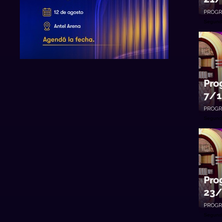
PROGR
Segund
Pro
7/1
PROGR
Segund
Pro
23/
PROGR
Segund