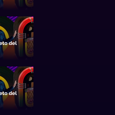
to del
to del