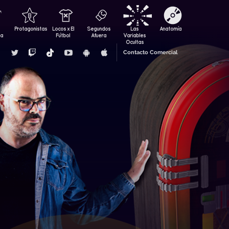
Protagonistas
Locos x El
Segundos
Las
Anatomía
za
Fútbol
Afuera
Variables
Ocultas
Contacto Comercial