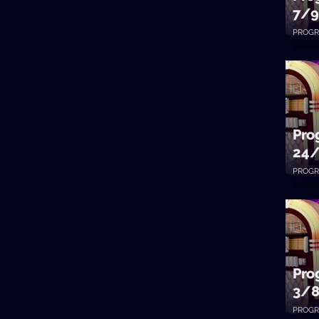
7/9
PROGR
Segund
Pro
24
PROGR
Segund
Pro
3/
PROGR