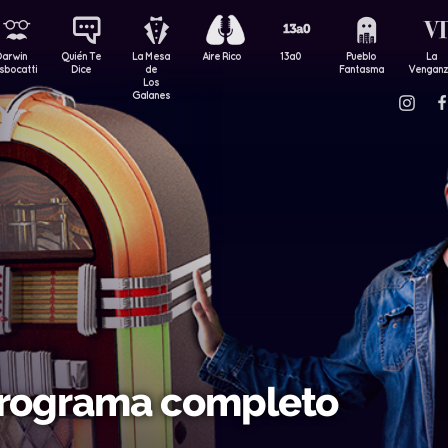
Darwin
Quién Te
La Mesa
Aire Rico
13a0
Pueblo
La
sbocatti
Dice
de
Fantasma
Vengan
Los
Galanes
Programa completo