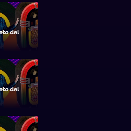
to del
to del