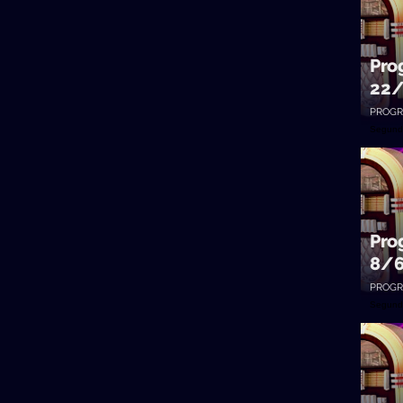
Pro
22
PROGR
Segund
Pro
8/
PROGR
Segund