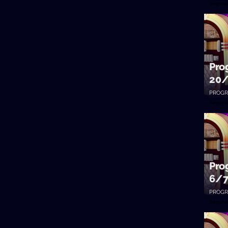
Segund
Pro
20
PROGR
Segund
Pro
6/
PROGR
Segund