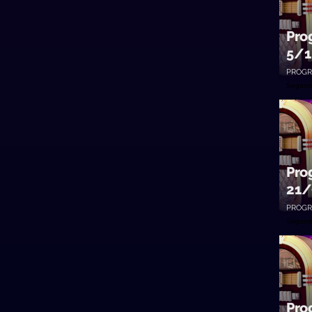
Pro
5/1
PROGR
Segund
Pro
21/
PROGR
Segund
Pro