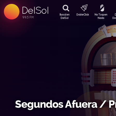
99.5 FM
DelSol
99.5 FM
Buscá en
DobleClick
No Toquen
DelSol
Nada
De
Segundos Afuera / 