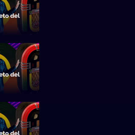
to del
to del
to del