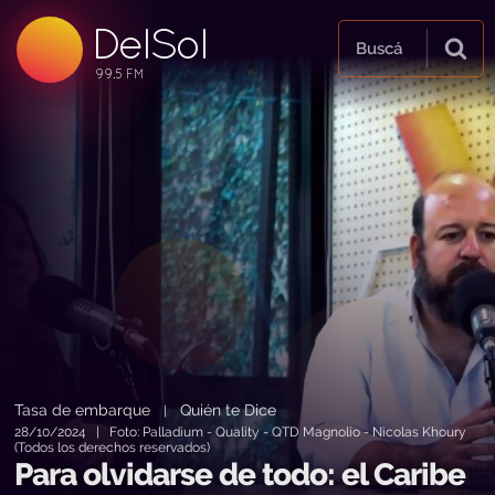
DelSol
99.5 FM
Buscá
99.5 FM
99.5 FM
Tasa de embarque
Quién te Dice
|
28/10/2024 | Foto: Palladium - Quality - QTD Magnolio - Nicolas Khoury
(Todos los derechos reservados)
Para olvidarse de todo: el Caribe