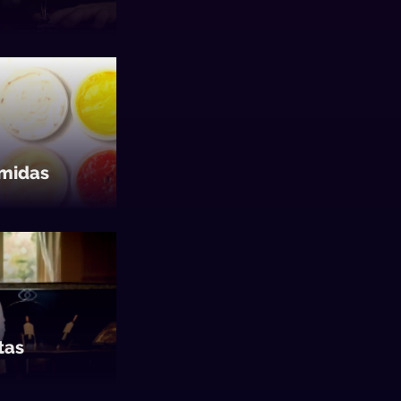
omidas
tas