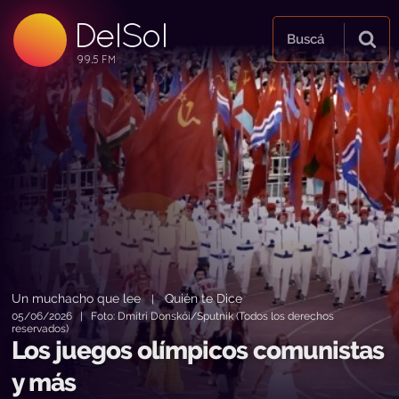
DelSol
99.5 FM
Buscá
99.5 FM
99.5 FM
Un muchacho que lee
Quién te Dice
|
05/06/2026 | Foto: Dmitri Donskói/Sputnik (Todos los derechos
reservados)
Los juegos olímpicos comunistas
y más